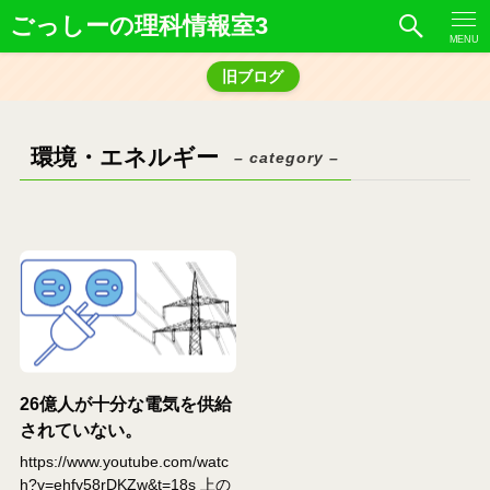
ごっしーの理科情報室3
MENU
旧ブログ
環境・エネルギー
– category –
26億人が十分な電気を供給
されていない。
https://www.youtube.com/watc
h?v=ehfy58rDKZw&t=18s 上の