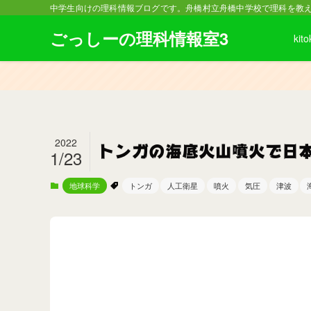
中学生向けの理科情報ブログです。舟橋村立舟橋中学校で理科を教
ごっしーの理科情報室3
kito
2022
トンガの海底火山噴火で日
1/23
地球科学
トンガ
人工衛星
噴火
気圧
津波