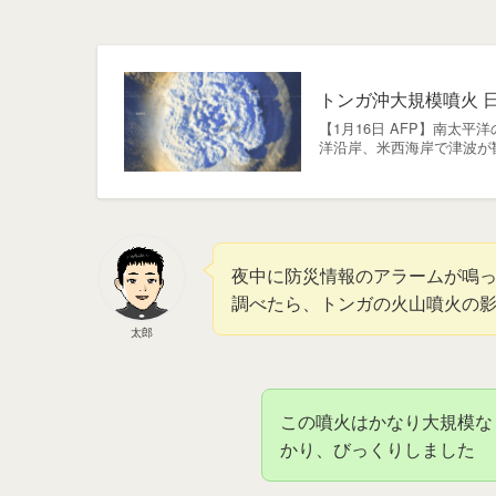
トンガ沖大規模噴火 
【1月16日 AFP】南太
洋沿岸、米西海岸で津波が
夜中に防災情報のアラームが鳴
調べたら、トンガの火山噴火の
太郎
この噴火はかなり大規模な
かり、びっくりしました