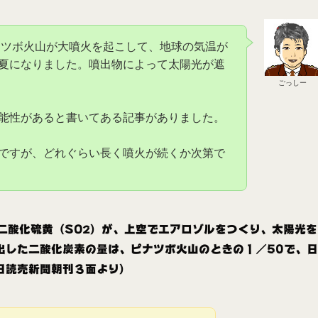
ピナツボ火山が大噴火を起こして、地球の気温が
夏になりました。噴出物によって太陽光が遮
ごっしー
能性があると書いてある記事がありました。
ですが、どれぐらい長く噴火が続くか次第で
二酸化硫黄（SO
）が、上空でエアロゾルをつくり、太陽光を
2
出した二酸化炭素の量は、ピナツボ火山のときの１／50で、日
日読売新聞朝刊３面より）