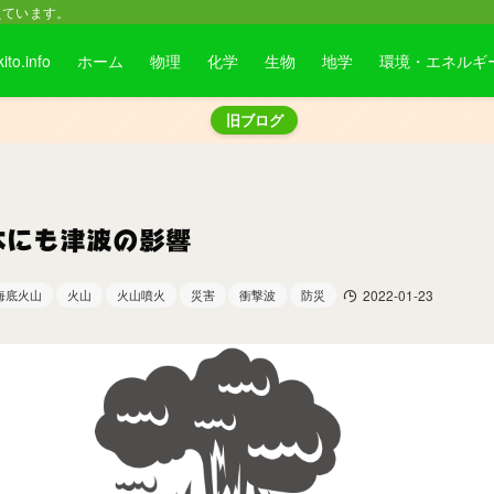
えています。
kito.info
ホーム
物理
化学
生物
地学
環境・エネルギ
旧ブログ
本にも津波の影響
海底火山
火山
火山噴火
災害
衝撃波
防災
2022-01-23