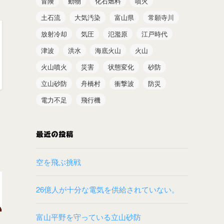
冒険
動物
化石燃料
噴火
土石流
大気汚染
富山県
常願寺川
放射冷却
気圧
氾濫原
江戸時代
津波
洪水
海底火山
火山
火山噴火
災害
状態変化
砂防
立山砂防
舟橋村
衝撃波
防災
電力不足
飛行機
最近の投稿
空を飛ぶ挑戦
26億人が十分な電気を供給されていない。
富山平野を守っている立山砂防