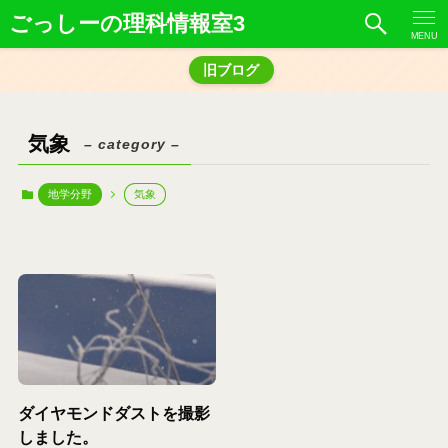
ごっしーの理科情報室3
MENU
旧ブログ
気象
– category –
地学分野
気象
ダイヤモンドダストを撮影
しました。