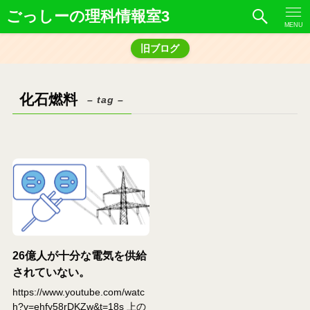
ごっしーの理科情報室3
MENU
旧ブログ
化石燃料
– tag –
26億人が十分な電気を供給
されていない。
https://www.youtube.com/watc
h?v=ehfy58rDKZw&t=18s 上の