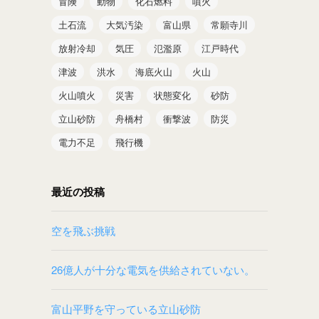
冒険
動物
化石燃料
噴火
土石流
大気汚染
富山県
常願寺川
放射冷却
気圧
氾濫原
江戸時代
津波
洪水
海底火山
火山
火山噴火
災害
状態変化
砂防
立山砂防
舟橋村
衝撃波
防災
電力不足
飛行機
最近の投稿
空を飛ぶ挑戦
26億人が十分な電気を供給されていない。
富山平野を守っている立山砂防