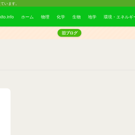
えています。
kito.info
ホーム
物理
化学
生物
地学
環境・エネルギ
旧ブログ