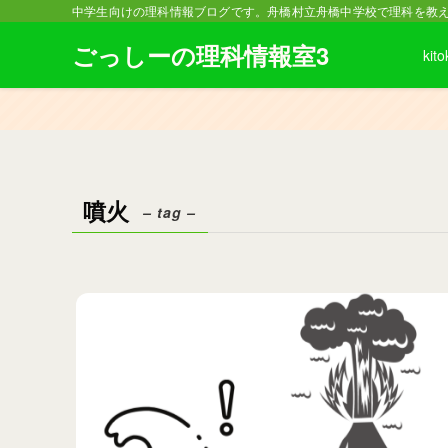
中学生向けの理科情報ブログです。舟橋村立舟橋中学校で理科を教
ごっしーの理科情報室3
kito
噴火
– tag –