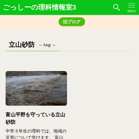
ごっしーの理科情報室3
MENU
旧ブログ
立山砂防
– tag –
富山平野を守っている立山
砂防
中学３年生の理科では、地域の
災害について学びます。 富山